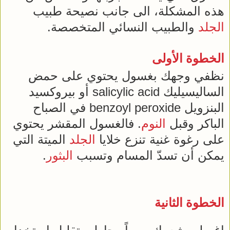
هذه المشكلة، الى جانب نصيحة طبيب
الجلد
والطبيب النسائي المتخصصة.
الخطوة الأولى
نظفي وجهك بغسول يحتوي على حمض
الساليسيليك salicylic acid أو بيروكسيد
البنزويل benzoyl peroxide في الصباح
الباكر وقبل
النوم
. فالغسول المقشر يحتوي
على رغوة غنية تنزع خلايا
الجلد
الميتة التي
يمكن أن تسدّ المسام وتسبب
البثور
.
الخطوة الثانية