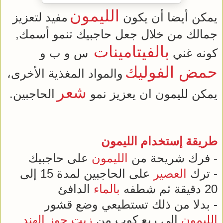
الليمون
يمكن أيضا أن يكون
مفيد لتعزيز
جمالك من خلال جعل حاجبيك تنمو أسمك,
بالفيتامينات
كونه غني
س و ب و
حمض الفوليك
والمواد المغذية الأخرى،
شعر
يمكن لليمون ان يعزيز نمو
الحاجبين.
طريقة إستخدام
الليمون
- فرك شريحة من
الليمون
على حاجبيك
- ترك
العصير
على الحاجبين لمدة 15 إلى
20 دقيقة ثم شطفه
بالماء
الدافئ
- بدلا من ذلك تستطيعي وضع قشور
الليمون
إلى ربع كوب من
زيت
جوز الهند