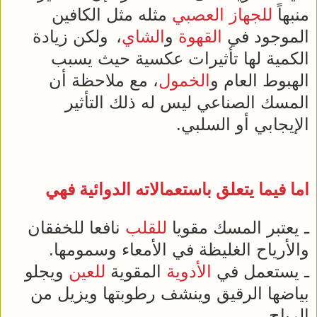
منبهاً
للجهاز العصبي
مثله مثل الكافين
الموجود في
القهوة
و
الشاي
،
ولكن زيادة
الكمية لها تأثيرات عكسية حيث يسبب
الهبوط العام و
الخمول
، مع ملاحظة أن
المسك الصناعي ليس له ذلك التأثير
الإيجابي أو السلبي.
اما فيما يتعلق باستعمالاته الدوائية فهي
ـ يعتبر المسك مقويا
للقلب
نافعا للخفقان
والأرياح الغليظة في الأمعاء وسمومها.
ـ يستعمل في
الأدوية
المقوية
للعين
ويجلو
بياضها الرقيق وينشف رطوبتها ويزيل من
الرياح.