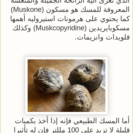
الذي تعزى اليه الرائحة الجميلة والمنعشة
المعروفة للمسك هو مسكون (Muskone)
كما يحتوي على هرمونات استيروليه أهمها
مسكوبايريدين (Muskcopyridine) وكذلك
قلويدات وانزيمات.
أما المسك الطبيعي فإنه إذا أخذ بكميات
قليلة لا تزيد على 100 مللتر فإن له تأثيرا