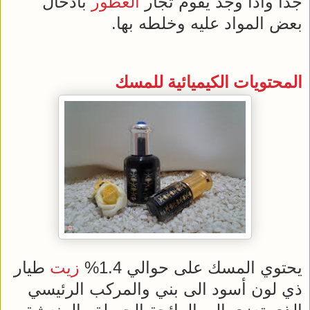
جدا واذا وجد يقوم تجار
العطور
بادخال
بعض المواد عليه وخلطه بها.
المحتويات الكيميائية للمسك
يحتوي المسك على حوالي 1.4%
زيت
طيار
ذي لون أسود الى بني والمركب الرئيسي