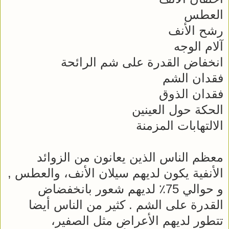
العطس
رشح الأنف
آلام الوجه
انخفاض القدرة على شم الرائحة
فقدان الشم
فقدان الذوق
الحكة حول العينين
الالتهابات المزمنة
معظم الناس الذين يعانون من الزوائد
الأنفية يكون لديهم سيلان الأنف، والعطس ,
و حوالي 75٪ لديهم شعور بانخفضاض
القدرة على الشم . كثير من الناس أيضا
تتطور لديهم الأعراض مثل الصفير،