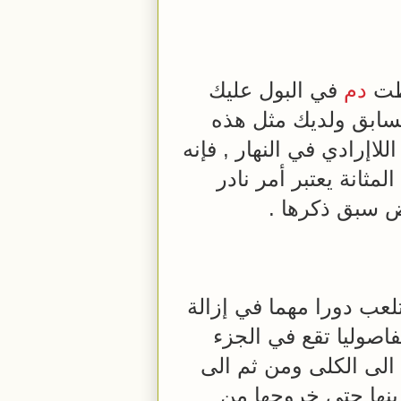
حظت
دم
في البول عليك
السابق ولديك مثل هذه
اإرادي في النهار , فإنه
ثانة يعتبر أمر نادر
ض سبق ذكرها .
تلعب دورا مهما في إزالة
اصوليا تقع في الجزء
لى الكلى ومن ثم الى
زينها حتى خروجها من