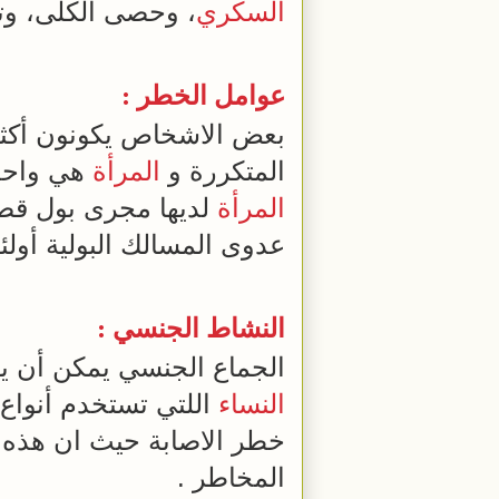
السكري
، وحصى الكلى، 
عوامل الخطر :
بعض الاشخاص يكونون أكثر ع
المتكررة و
المرأة
هي واحدة
المرأة
لديها مجرى بول قصير
عدوى المسالك البولية أولئك
النشاط الجنسي :
الجماع الجنسي يمكن أن يؤ
النساء
اللتي تستخدم أنواع
خطر الاصابة حيث ان هذه 
المخاطر .