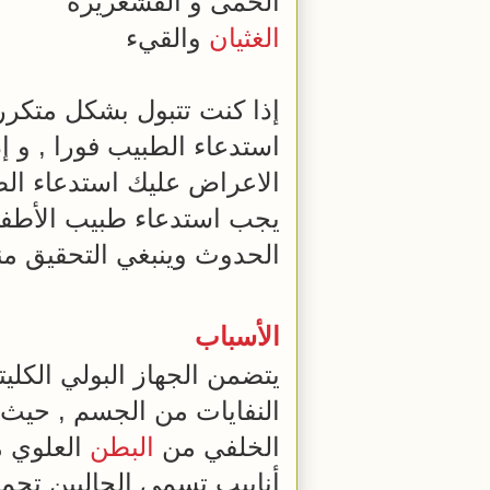
الحمى و القشعريرة
الغثيان
والقيء
إذا كنت تتبول بشكل متكرر
استدعاء الطبيب فورا , و إ
الاعراض عليك استدعاء الطب
يجب استدعاء طبيب الأطفال 
الحدوث وينبغي التحقيق من
الأسباب
يتضمن الجهاز البولي الكلي
النفايات من الجسم , حيث 
الخلفي من
البطن
العلوي م
أنابيب تسمى الحالبين تحمل