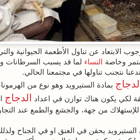
وب الابتعاد عن تناول الأطعمة الحيوانية والتي
ستمر وخاصة
النساء
لما قد يسبب السرطانات و
دعنا نتجنب تناولها في مجتمعنا الحالي.
لدجاج
بمادة الستيرويد وهو نوع من الهرمون
الدجاج
قة لكي يكون هناك توازن في اعداد
ال
 للإستهلاك من جهة، والجشع والطمع عند التجا
لستيرويد يحقن في العنق او في الجناح ولذلك