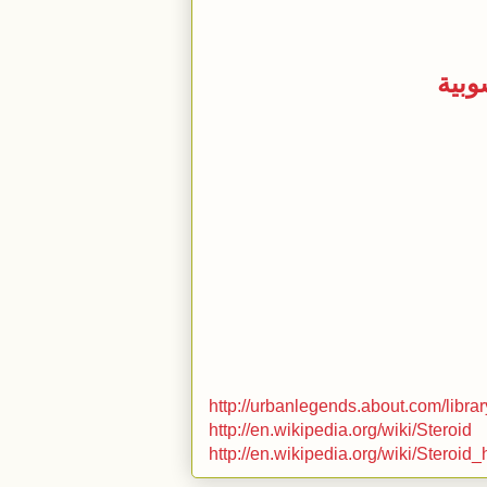
وبية
http://urbanlegends.about.com/libra
http://en.wikipedia.org/wiki/Steroid
http://en.wikipedia.org/wiki/Steroi