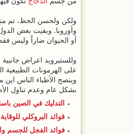
من جسم
الدجاج
تكون فيهم
ولكن ولحسن الحظ، تم من
وأوروبا. وبقيت بعض الدول
أو الحيوان ضاراً وليس فقط 
وللستيرويد اعراض جانبية
على الهرمونات الطبيعية ا
وينصح الأطباء الناس اين ما
بشكل عام وعدم تناول ال
التدليك في الصين باس
فوائد البروكلي للوقاي
فوائد الفجل للجسم وا