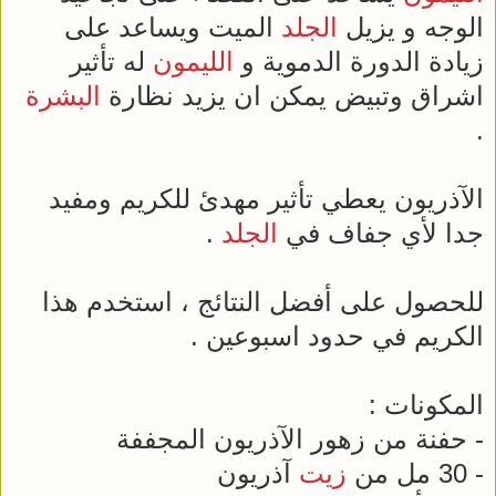
الوجه و يزيل
الجلد
الميت ويساعد على
زيادة الدورة الدموية و
الليمون
له تأثير
اشراق وتبيض يمكن ان يزيد نظارة
البشرة
.
الآذريون يعطي تأثير مهدئ للكريم ومفيد
جدا لأي جفاف في
الجلد
.
للحصول على أفضل النتائج ، استخدم هذا
الكريم في حدود اسبوعين .
المكونات :
- حفنة من زهور الآذريون المجففة
- 30 مل من
زيت
آذريون