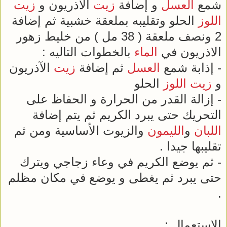
شمع
العسل
و إضافة
زيت
الآذريون و
زيت
اللوز
الحلو وتقليبه بملعقة خشبية ثم إضافة
2 ونصف ملعقة ( 38 مل ) من خليط زهور
الاذريون في
الماء
بالخطوات التاليه :
- إذابة شمع
العسل
ثم إضافة
زيت
الآذريون
و
زيت
اللوز
الحلو
- إزالة القدر من الحرارة و الحفاظ على
التحريك حتى يبرد الكريم ثم يتم إضافة
اللبان
و
الليمون
والزيوت الأساسية ومن ثم
تقليبها جيدا .
- ثم يوضع الكريم في وعاء زجاجي ويترك
حتى يبرد ثم يغطى و يوضع في مكان مظلم
.
الاستعمال :