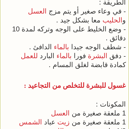
الطريقة :
- في وعاء صغير أو يتم مزج
العسل
و
الحليب
معا بشكل جيد .
- وضع الخليط على الوجه وتركه لمدة 10
دقائق .
- شطف الوجه جيدا
بالماء
الدافئ .
- دفق
البشرة
فورا
بالماء
البارد
للعمل
كمادة قابضة لغلق المسام .
غسول
للبشرة
للتخلص من التجاعيد :
المكونات :
1 ملعقة صغيرة من
العسل
1 ملعقة صغيرة من
زيت
عباد
الشمس