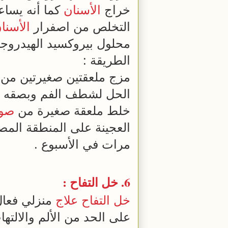
خراج
الأسنان
كما أنه يساع
التخلص من اصفرار
الأسنا
محلول بيروكسيد الهيدروج
الطريقة :
مزج ملعقتين صغيرتين من 
الحل لشطف الفم وبصقه , 
خلط ملعقة صغيرة من
صود
العجينة على المنطقة الم
مرات في الأسبوع .
6.
خل التفاح
:
خل التفاح
علاج
منزلي فعال
على الحد من الألم والالته