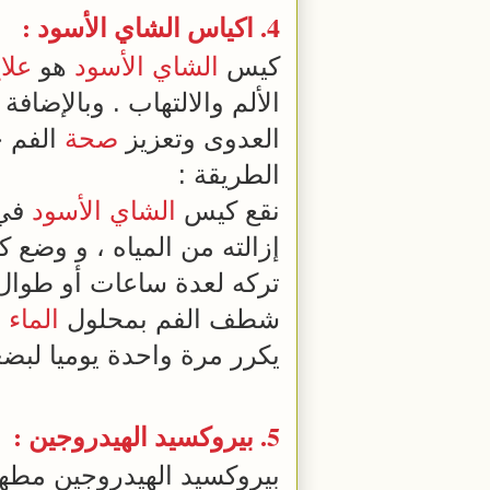
4. اكياس
الشاي الأسود
:
كيس
الشاي الأسود
هو
علا
الألم والالتهاب . وبالإضاف
العدوى وتعزيز
صحة
الفم ج
الطريقة :
نقع كيس
الشاي الأسود
في
إزالته من المياه ، و وضع
تركه لعدة ساعات أو طوال ا
شطف الفم بمحلول
الماء
ا
يكرر مرة واحدة يوميا لبضع
5. بيروكسيد الهيدروجين :
بيروكسيد الهيدروجين مطهر