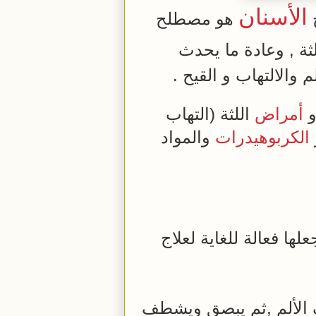
الأسنان
ج
هو مصطلح
ثة , وعادة ما يحدث
والالتهاب و القيح .
و
أمراض
اللثة (التهاب
الكربوهيدرات
والمواد
لها فعالة للغاية لعلاج
الألم ,ثم يبصق ويشطف