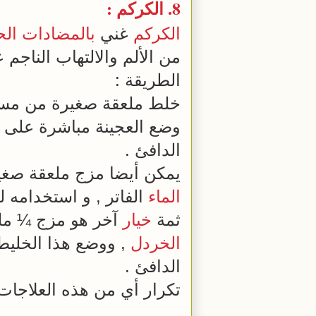
8.
الكركم
:
الكركم
غني
بالمضادات الح
من الألم والالتهاب الناجم
الطريقة :
خلط ملعقة صغيرة من م
وضع العجينة مباشرة على المنطقة المصابة
الدافئ .
يمكن أيضا مزج ملعقة صغ
الماء
الفاتر , و استخدامه 
ثمة
خيار
آخر هو مزج ¼ م
الخردل
, ووضع هذا الخليط على الم
الدافئ .
تكرار أي من هذه العلاجات