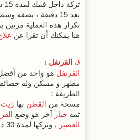
تركة داخل فمك لمدة 15 دقيقة على الأقل وتجنب ابتلاعها .
بعد 15 دقيقة ، بصقه وشطف الفم
تكرار هذه العملية مرتين يو
هنا يمكنك أن تقرا عن
علاج
3.
القرنفل
:
القرنفل
هو واحد من أفضل 
مطهر و مسكن وله خصائص 
الطريقة :
مسحة من
القطن
بها
زيت 
ثمة
خيار
آخر هو وضع
القر
العصير
, وتركها لمدة 30 دقيقة على الأقل , ثم شطف الفم