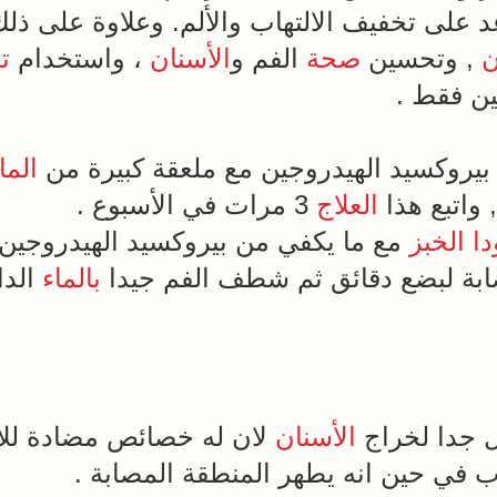
د على تخفيف الالتهاب والألم. وعلاوة على ذل
ن
, وتحسين
صحة
الفم و
الأسنان
، واستخدام
ت
ين فقط .
بيروكسيد الهيدروجين مع ملعقة كبيرة من
الما
واتبع هذا
العلاج
3 مرات في الأسبوع .
ا الخبز
مع ما يكفي من بيروكسيد الهيدروجين 
صابة لبضع دقائق ثم شطف الفم جيدا
بالماء
الدا
 جدا لخراج
الأسنان
لان له خصائص مضادة للا
اب في حين انه يطهر المنطقة المصابة .