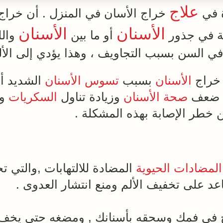
علاج
خراج الأسان في المنزل . أن خرا
الأسنان
الأسنان
ة في جذور
أو ما بين
والل
في السن بسبب التجاويف ، وهذا يؤدي إلى الألم 
 خراج
الأسنان
بسبب
تسوس الأسنان
الشديد أ
ك، ضعف
صحة
الأسنان
وزيادة تناول
السكريات
و
من خطر الإصابة بهذه المشكلة .
المضادات الحيوية
المضادة للالتهابات ,والتي تجع
عد على تخفيف الألم ومنع انتشار العدوى .
 في فمك وسحقه بأسنانك , ومضغه حتى يخف 