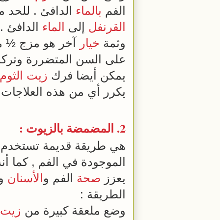
الفم
بالماء
الدافئ . للحد م
القرنفل
إلى
الماء
الدافئ .
وثمة
خيار
آخر هو مزج ½ 
على السن المتضررة وتركه لمدة 10 دقائق ، ثم يشطف الف
يمكن أيضا فرك
زيت
الثوم
يكرر أي من هذه العلاجات 3 أو 4 مرات في اليوم لمدة بضعة أسابيع 
2. المضمضة بالزيوت :
هي طريقة قديمة تستخدم 
الموجودة في الفم , كما أ
يعزز
صحة
الفم و
الأسنان
وا
الطريقة :
وضع ملعقة كبيرة من
زيت