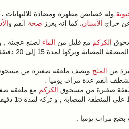
يوية
وله خصائص مطهرة ومضادة للالتهابات ، 
 عن خراج
الأسنان
. كما انه يعزز
صحة
الفم و
الأ
سحوق
الكركم
مع قليل من
الماء
لصنع عجينة , 
 وتركها لمدة 15 إلى 20 دقيقة ، ثم شطف الفم
يرة من
الملح
ونصف ملعقة صغيرة من مسحو
لشطف الفم عدة مرات يوميا .
لعقة صغيرة من مسحوق
الكركم
مع ملعقة صغ
نطقة المصابة , و تركه لمدة 15 دقيقة قبل شطف الفم
 بضع مرات يوميا .