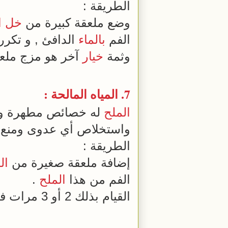
الطريقة :
وضع ملعقة كبيرة من
خل ال
الفم
بالماء
الدافئ , و تكرر
وثمة
خيار
آخر هو مزج ملع
7. المياه المالحة :
الملح
له خصائص مطهرة ومضا
واستخلاص أي عدوى ومنع نمو
الطريقة :
إضافة ملعقة صغيرة من
ال
الفم من هذا
الملح
.
القيام بذلك 2 أو 3 مرات في اليوم للتخلص من العدوى والحد من الانزعاج والألم .