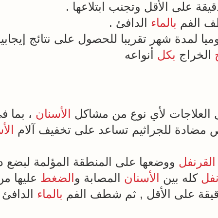
بالماء
الدافئ .
ميا لمدة شهر تقريبا للحصول على نتائج إيجابية
الخراج
بكل
أنواعه
العلاجات لأي نوع من مشاكل
الأسنان
، بما ف
مضادة للجراثيم تساعد على تخفيف آلام
الأ
القرنفل
ووضعها على المنطقة المؤلمة لبضع دق
نفل
كله بين
الأسنان
المصابة و
الضغط
عليها م
بالماء
الدافئ