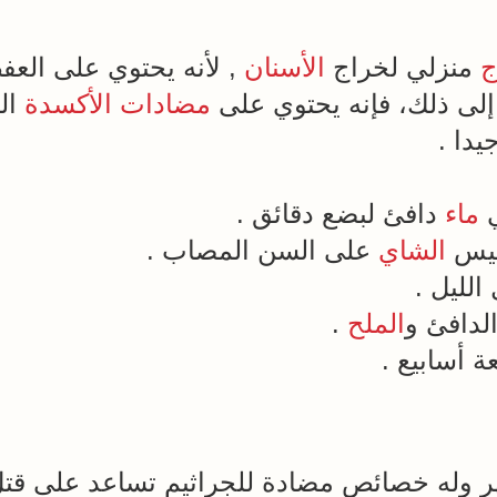
ج
منزلي لخراج
الأسنان
, لأنه يحتوي على الع
ة إلى ذلك، فإنه يحتوي على
مضادات الأكسدة
ال
يدا .
ماء
دافئ لبضع دقائق .
 كيس
الشاي
على السن المصاب .
لليل .
لدافئ و
الملح
.
ة أسابيع .
 وله خصائص مضادة للجراثيم تساعد على قتل 