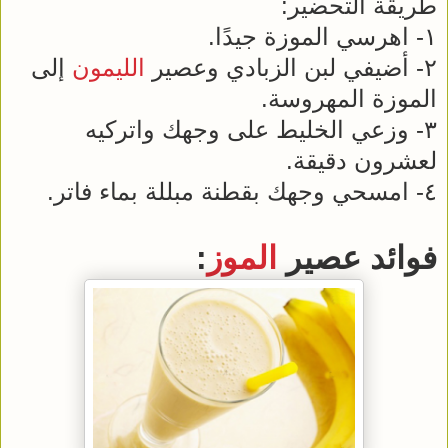
طريقة التحضير:
١- اهرسي الموزة جيدًا.
٢- أضيفي لبن الزبادي وعصير
الليمون
إلى
الموزة المهروسة.
٣- وزعي الخليط على وجهك واتركيه
لعشرون دقيقة.
٤- امسحي وجهك بقطنة مبللة بماء فاتر.
فوائد عصير
الموز
: