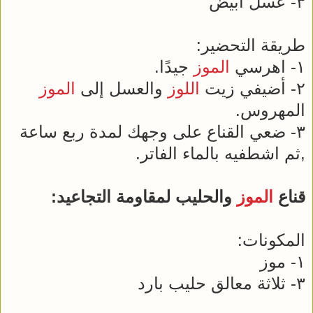
٣- عسل أبيض
طريقة التحضير:
١- اهرسي
الموز
جيدًا.
٢- أضيفي زيت
اللوز
والعسل إلى
الموز
المهروس.
٣- ضعي القناع على وجهك لمدة ربع ساعة
,ثم اشطفيه بالماء الفاتر.
قناع
الموز
والحليب لمقاومة التجاعيد:
المكونات:
١- موز
٣- ثلاثة معالق حليب بارد