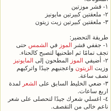
١- قشر موزتين
٢- ملعقتين كبيرتين مايونيز
٣- ملعقتين كبيرتين زيت زيتون
طريقة التحضير:
١- جففي قشر
الموز
في
الشمس
حتى
تجف تمامًا ثم اطحنيها لتصبح كالحناء.
٢- أضيفي
الموز
المطحون إلى
المايونيز
وزيت
الزيتون
واعجنيهم جيدًا واتركيهم
نصف ساعة.
٣- ضعي الخليط السابق على
الشعر
لمدة
اربع ساعات.
٤- اغسلي شعرك جيدًا لتحصلى على شعر
ناعم خالى من التقصف.