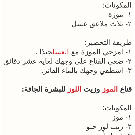
المكونات:
١- موزة
٢- ثلاث ملاعق عسل
طريقة التحضير:
١- امزجي الموزة مع
العسل
جيدًا .
٢- ضعي القناع على وجهك لغاية عشر دقائق
٣- اشطفي وجهك بالماء الفاتر.
قناع
الموز
وزيت
اللوز
للبشرة الجافة:
المكونات:
١- موز
٢- زيت لوز حلو