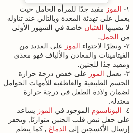
١-
الموز
مفيد جدًا للمرأة الحامل حيث
يعمل على تهدئة المعدة وبالتالي عند تناوله
لا يصيبها
الغثيان
خاصة في الشهور الأولى
من
الحمل
.
٢- ونظرًا لاحتواء
الموز
على العديد من
الفيتامينات والمعادن والألياف فهو مغذى
ومفيد جدًا للجنين.
٣- يعمل
الموز
على خفض درجة حرارة
الجسم الطبيعية والعاطفيه للأمهات الحوامل
لضمان ولادة الطفل في درجة حرارة
معتدلة.
٤-
البوتاسيوم
الموجود في
الموز
يساعد
على جعل نبض قلب الجنين متوازنًا, ويحفز
إرسال الأكسجين إلى
الدماغ
, كما ينظم