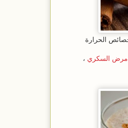
صائص الحرارة
مرض السكري
،