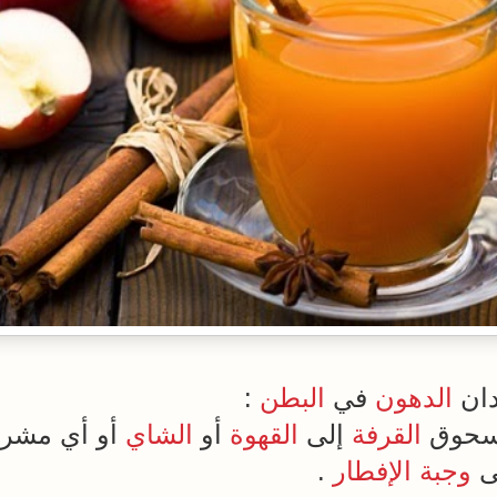
ان
الدهون
في
البطن
:
سحوق
القرفة
إلى
القهوة
أو
الشاي
أو أي مشرو
ى
وجبة الإفطار
.