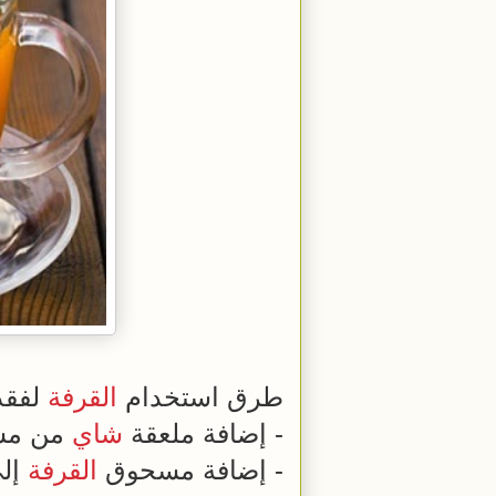
طرق استخدام
القرفة
لفقد
- إضافة ملعقة
شاي
من م
- إضافة مسحوق
القرفة
إل