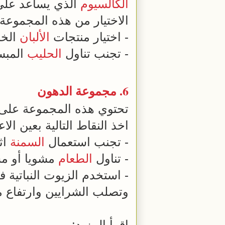
الكالسيوم
الذي يساعد على 
الاختيار من هذه المجموعة:
- اختيار منتجات
الألبان
الخا
- تجنب تناول
الحليب
المبس
6. مجموعة
الدهون
تحتوي هذه المجموعة على
اخذ النقاط التالية بعين الا
- تجنب استعمال
السمنة
اث
- تناول
الطعام
مشويا أو مس
- استخدم الزيوت النباتية 
وتصلب الشرايين وارتفاع
اقرأ المزيد: