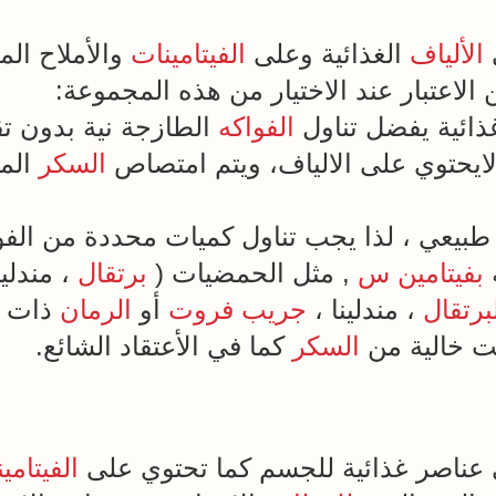
الألياف
الغذائية وعلى
الفيتامينات
والأملاح الم
ن الاعتبار عند الاختيار من هذه المجموعة:
ذائية يفضل تناول
الفواكه
الطازجة نية بدون ت
لايحتوي على الالياف، ويتم امتصاص
السكر
الم
طبيعي ، لذا يجب تناول كميات محددة من الفوا
بفيتامين س
, مثل الحمضيات (
برتقال
، مندلين
برتقال
، مندلينا ،
جريب فروت
أو
الرمان
ذات ا
 خالية من
السكر
كما في الأعتقاد الشائع.
عناصر غذائية للجسم كما تحتوي على
الفيتامي