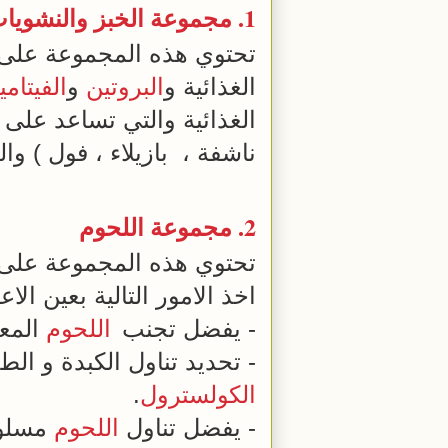
1. مجموعة
الخبز
و
النشويا
تحتوي هذه المجموعة على
الغذائية و
البروتين
و
الفيتامي
الغذائية والتي تساعد عل
ناشفة ، بازيلاء ، فول ) وا
2. مجموعة
اللحوم
تحتوي هذه المجموعة على ا
اخذ الامور التالية بعين الا
- يفضل تجنب
اللحوم
المعل
- تحديد تناول الكبدة و الطحالات بما لا يزيد عن 0
الكولسترول
.
- يفضل تناول
اللحوم
مسلوق