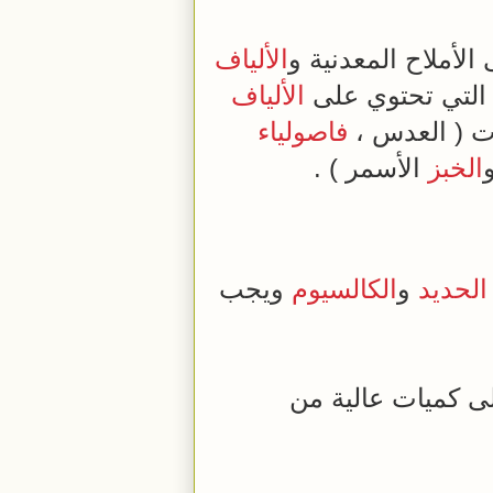
لأملاح المعدنية و
الألياف
ع التي تحتوي على
الألياف
ات ( العدس ،
فاصولياء
الخبز
الأسمر ) .
الحديد
و
الكالسيوم
ويجب