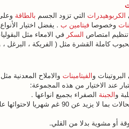
ت
الكربوهيدرات
التي تزود الجسم
بالطاقة
وعلى ا
نات
وخصوصا
فيتامين ب
. يفضل اختيار الأنوا
ى تنظيم امتصاص
السكر
في الامعاء مثل البقولي
لحبوب كاملة القشرة مثل ( الفريكة ، البرغل ، و
لبروتينات و
الفيتامينات
والاملاح المعدنية مثل
عتبار عند الاختيار من هذه المجموعة:
بة و
الجبنة
الصفراء بجميع انواعها .
9 غم شهريا لاحتوائها على كميات عالية من
ة أو مشوية بدلا من القلي.