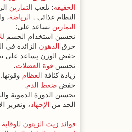
الحقيقة
: تلعب
التمارين
الر
النظام غذائي ,
الرياضة
، و
التمارين
تساعد على:
تحسين استخدام الجسم
لل
حرق
الدهون
الزائدة في ا
خفض الوزن يساعد على تح
تحسين
قوة
العضلات
.
زيادة كثافة
العظام
وقوتها.
خفض
ضغط الدم
.
تحسين الدورة الدموية وال
الحد من
الإجهاد
، وتعزيز ال
فوائد زيت الزيتون للوقا