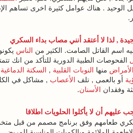
ل الوحيد . هناك عوامل كثيرة اخرى تساهم الإ
.
ه اسم القاتل الصامت. الكثير من
الناس
يكونو
الفحوصات الطبية الدورية للتأكد من انك تتم
لأمراض
منها
النوبات القلبية
,
السكتة الدماغية
,
ية
أو بالعمى , تلف
الأعصاب
, مشاكل في الكل
ثة وفقدان
الأسنان
.
ب عليهم أن لا يأكلوا
الحلويات
اطلاقا
سكري طعامهم وفق برنامج مصمم من قبل متخصص
 الاطعمة الملائمة وبالكميات المناسبة للمريض