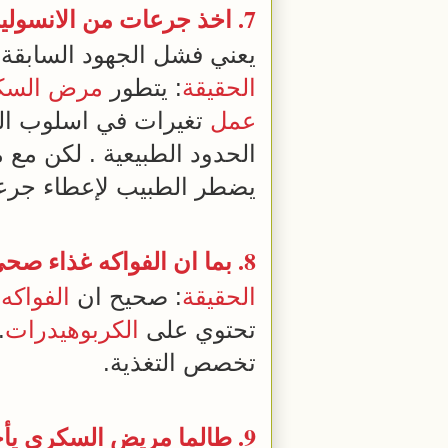
7. اخذ جرعات من الانسولين من قبل
يعني فشل الجهود السابق
الحقيقة
: يتطور
مرض السك
عمل
تغيرات في اسلوب ال
الحدود الطبيعية . لكن مع 
يضطر الطبيب لإعطاء جرع
8. بما ان
الفواكه
غذاء
صحي. 
الحقيقة
: صحيح ان
الفواكه
تحتوي على
الكربوهيدرات
.
تخصص التغذية.
9. طالما مريض السكري يأخذ الادوية .انه ليس بحاجة لممارسة