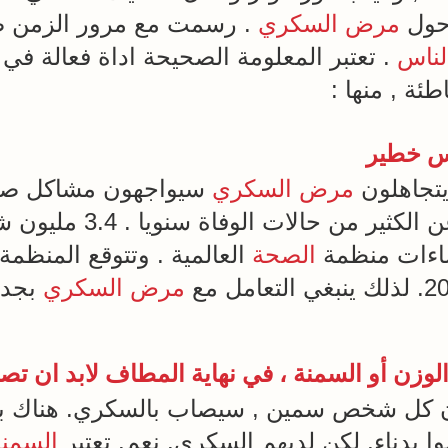
 حول
مرض السكري
. رسمت مع مرور الزمن ص
لناس
. تعتبر المعلومة الصحيحة اداة فعالة في
طئة , منها :
 خطير
يتجاهلون
مرض السكري
سيواجهون مشاكل صح
اءات منظمة
الصحة
العالمية . وتتوقع المنظ
مرض السكري
بجدي
الوزن
أو
السمنة
، في نهاية المطاف لابد ان ت
ن كل شخص سمين , سيصاب بالسكري. هناك بدن
بدناء, لكن لديهم السكري. نعم. تعتبر
السمنة