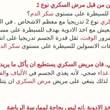
مرض السكري
نوع 2
ة للسيطرة على مستوى
سكر
الدم
؟
ري
نوع 2 تدريجيا مع معظم الاشخاص . في البداية يطلب من المريض
عيش مع اخذ الادوية بهدف للسيطرة على مس
مرور
الوقت
، تقل قدرة الجسم تدريجيا على انتا
ات الانسولين للسيطرة على مستوى
سكر
الد
فان مريض السكري يستطيع ان يأكل ما يريد
غذاء
صحي. لأنه يغذي الجسم في
الألياف
و
الف
 لذلك ينبغي على مريض
مرض السكري
ان يتن
الرياضة