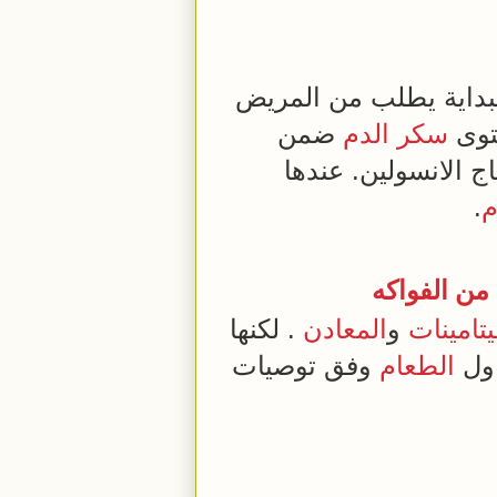
توى
سكر
الدم
ضمن
ج الانسولين. عندها
م
.
 من
الفواكه
يتامينات
و
المعادن
. لكنها
اول
الطعام
وفق توصيات