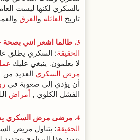
بالسكري لكنها ليست العام
تاريخ
العائلة
و
العرق
والعمر
3. طالما اشعر انني بصحة جيدة , لذا لا أعتقد أنني مصاب بداء السكري
الحقيقة
: السكري يطلق علي
لا يعلمون. ينبغي عليك
عمل
مرض السكري
العديد من
ا
أن يؤدي إلى صعوبة في
رؤ
الفشل الكلوي ,
أمراض
الل
4. مرضى
مرض السكري
يج
الحقيقة
: يتناول مريض ال
يتميز هذا البرنامج بتحديد