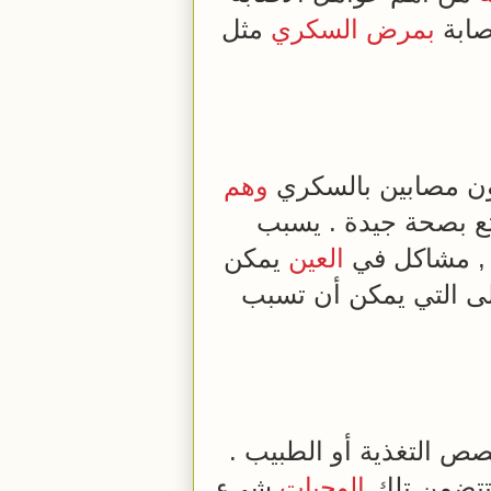
صابة
بمرض السكري
مثل
ن مصابين بالسكري
وهم
تع بصحة جيدة . يسبب
 مشاكل في
العين
يمكن
ى التي يمكن أن تسبب
 التغذية أو الطبيب .
. تتضمن تلك
الوجبات
شيء