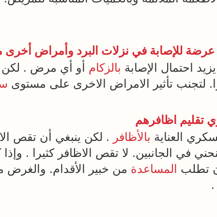
البرد
و
أمراض
أخرى م
يزيد احتمال الإصابة
بالزكام
أو أي مرض . لكن 
زا. لتجنب تأثير الامراض الاخرى على مستوى
سك
كري العناية
بالأظافر
. لكن ينبغي أن تقص الا
ي في الجانبين. لا تقص الاظافر كثيرا . وإذ
أن تطلب
المساعدة
من خبير الأقدام. والغرض من
.