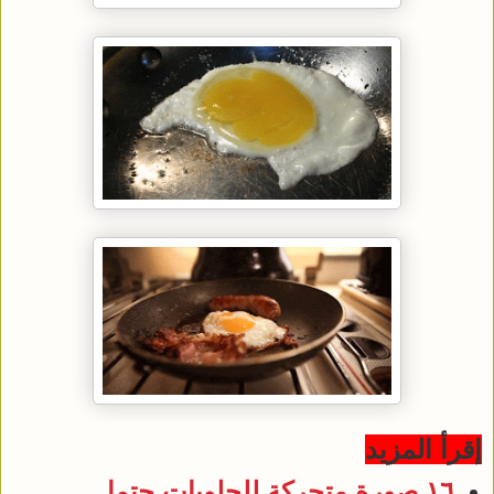
إقرأ المزيد
١٦ صورة متحركة للحلويات حتما