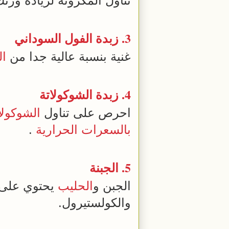
تناول المكرونة لزيادة وزنك
3.
زبدة
الفول السوداني
غنية بنسبة عالية جدا من
ال
4.
زبدة
الشوكولاتة
احرص على تناول
الشوكولا
بالسعرات الحرارية
.
5.
الجبنة
الجبن و
الحليب
يحتوي على 
والكولستيرول.