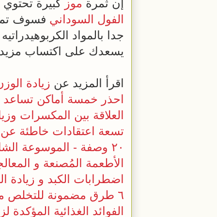
إن ثمرة
موز
كبيرة تحتوي على 120 سعر حراري، ولا سيما إذا 
الفول السوداني
فسوف تمد 
جدا بالمواد الكربوهيدراتي
يسعدك على اكتساب مزيدا
اقرأ المزيد عن
زيادة الوزن
احذر خمسة أماكن تساعد ع
العلاقة بين المكسرات وزيا
تسعة اعتقادات خاطئة ع
٢٠ وصفة - الموسوعة الشاملة لفقدان الوزن و الدهون من الجسم و البطن و الكرش
الأطعمة المُصنعة و المعالج
اضطرابات الكبد و زيادة ال
٦ طرق مضمونة للتخلص من دهون البطن والكرش
الفوائد الغذائية المؤكدة ل