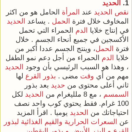
1.
الحديد
نقص الحديد
عند
المرأة
الحامل هو من اكثر
المخاوف خلال فترة
الحمل
. يساعد
الحديد
في إنتاج خلايا
الدم
الحمراء التي تحمل
الأكسجين في جميع أنحاء الجسم . خلال
فترة
الحمل
، وينتج الجسم عددا أكبر من
خلايا
الدم
الحمراء من أجل دعم نمو الطفل
، وهذا هو السبب الرئيسي بأن وجود
الحديد
مهم من أي
وقت
مضى .
بذور القرع
لها
ثاني أعلى محتوى من
حديد
بعد بذور
السمسم
، مع 8 ملليغرام من
الحديد
لكل
100 غرام. فقط يحتوي كوب واحد نصف
احتياجاتك من
الحديد
يوميا . اقرأ المزيد
عن
السعرات الحرارية والقيم الغذائية لبذور
القرع و البزر الأبيض و بذور اليقطين
.