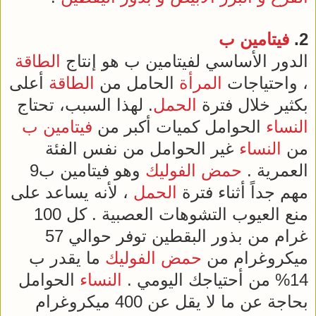
2.
فيتامين ب
الدور الأساسي لفيتامين ب هو إنتاج
الطاقة
، واحتياجات
المرأة
الحامل من
الطاقة
أعلى
بكثير خلال فترة
الحمل
. لهذا السبب، تحتاج
النساء
الحوامل كميات أكبر من
فيتامين ب
من
النساء
غير الحوامل من نفس الفئة
العمرية .
حمض الفوليك
وهو فيتامين ب9
مهم جداً أثناء فترة
الحمل
، لأنه يساعد على
منع العيوب التشوهات العصبية . كل 100
غرام من بذور البقطين توفر حوالي 57
ميكروغرام من
حمض الفوليك
ما يقدر ب
14% من أحتياجك اليومي .
النساء
الحوامل
بحاجة عن ما لا يقل عن 400 ميكروغرام