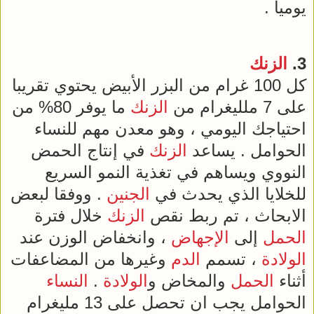
يوميا .
3.
الزنك
كل 100 غرام من البزر الأبيض يحتوي تقريبا
على 7 ملليغرام من
الزنك
ما يوفر 80% من
احتياجك اليومي ، وهو معدن مهم للنساء
الحوامل . يساعد
الزنك
في إنتاج الحمض
النووي ويساهم في تغذية النمو السريع
للخلايا الذي يحدث في
الجنين
. ووفقا لبعض
الابحاث ، تم ربط نقص
الزنك
خلال فترة
الحمل
إلى
الإجهاض
، وانخفاض الوزن عند
الولادة
، تسمم
الدم
وغيرها من المضاعفات
أثناء
الحمل
والمخاض و
الولادة
.
النساء
الحوامل يجب ان تحصل على 13 مليغرام