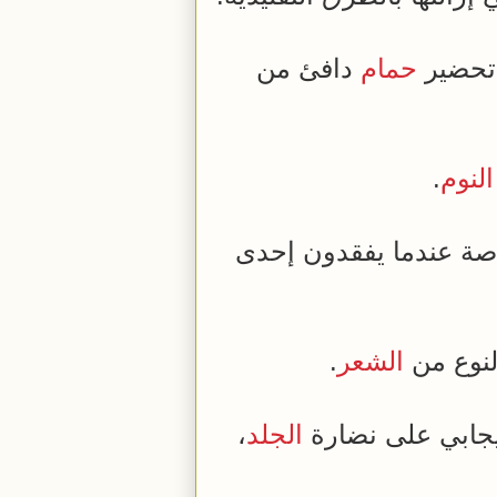
 تحضير
حمام
دافئ من
النوم
.
ة عندما يفقدون إحدى
لنوع من
الشعر
.
إيجابي على نضارة
الجلد
،