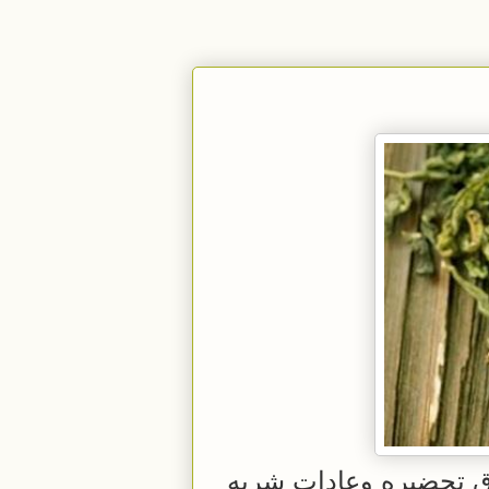
ق تحضيره وعادات شربه