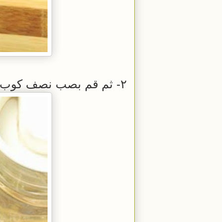
٢- ثم قم بصب نصف كوب من