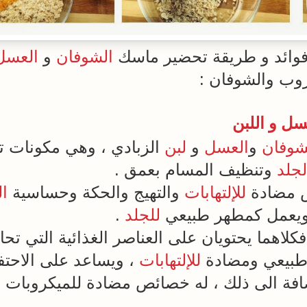
فوائد و طريقة تحضير ماسك
الشوفان
و
العسل
روب والشوفان :
سل و اللبن
شوفان
و
العسل
و
لبن
الزبادي ، وهي مكونات 
لجلد
وتنظيف المسام بعمق .
 مضادة
للإلتهابات
والتهيج والحكة وحساسية
ا
ويعمل كمطهر طبيعي
للجلد
.
فكلاهما يحتويان على العناصر الغذائية التي ت
طبيعي ومضادة
للإلتهابات
، ويساعد على الاحت
اضافة الى ذلك ، له خصائص مضادة للميكروبات 