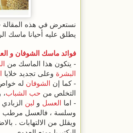
نستعرض في هذه المقالة 
يطلق عليه أحيانا ماسك ال
فوائد ماسك الشوفان و الع
- يتكون هذا الماسك من
ال
البشرة
وعلى تجديد خلايا
ا
- كما إن
الشوفان
له خواص
التخلص من
حب الشباب
، 
- اما
العسل
و
لبن
الزبادي 
وسلسة ، فالعسل مرطب 
ويقلل من الالتهابات . بال
البكتيريا ومنع العدوى .