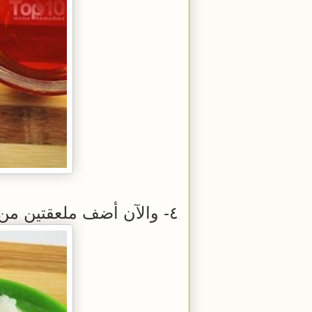
٤- والآن أضف ملعقتين من