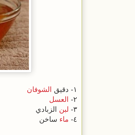
١- دقيق
الشوفان
٢-
العسل
٣-
لبن
الزبادي
٤-
ماء
ساخن