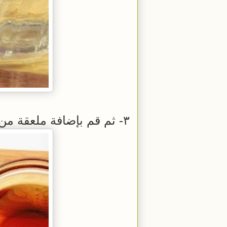
٣- ثم قم بإضافة ملعقة من